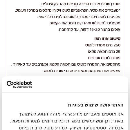
חותכן עוגיות או כוס הפוכה קורצים מהבצק עיגולים.
*מעבירים את מלית הפראנג'יפן לשק זילוף ומזלפים במרכז העיגול.
מכניסים לשק זילוף ממרח לוטוס ומזלפים זילוף שני .
מקפלים למשולש ומהדקים היטב את הקצוות.
אופים בתנור 15-20 דקות, עד להזהבה.
קישוט אוזן המן
250 גרם ממרח לוטוס
25 גרם חמאת קקאו
עוגיות לוטוס שבורות
מחממים את הממרח לוטוס עם חמאת הקקאו ומערבבים עד לאיחוד ,
מצפים את האוזן המן ומפזרים שברי עוגיות לוטוס
בתאבון!
האתר עושה שימוש בעוגיות
כדאי לטעום גם מאלה!
אנו אוספים ומעבדים מידע אישי ומזהה הנוגע לשימושך 
באתר, וכן ומשתמשים בעוגיות וכלים דומים למטרות תפעול, 
אבטחה, סטטיסטיקה ושיווק. למידע נוסף, לרבות ביחס 