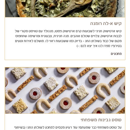
קיש א-לה רומנה
קיש ארטישוק חגיגי לשבועות קרם ארטישוק פסטו, מנגולד עם טוויסט מקורי של
לבבות ארטישוק צלויים שכולם אוהבים. מנה חגיגית, צבעונית ומרשימה שתתפוס
מקום של כבוד בשולחן החג – בדיוק כמו ששבועות ראוי לו. מושלם לאירוח וטעים
בטירוף! ספרו לנו איך יצא לכם :-)
מתכונים
טוסט גבינות משפחתי
על טוסט משפחתי כבר שמעתם? עוד רעיון מקסים למתכון לשולחן החג! (בשיתוף