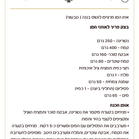
אוזן המן מרציפן לוטוס בננה ( טבעוני)
בצק פריך לאוזני המן
נטורינה – 250 גרם
קמח – 400 גרם
אבקת סוכר- 160 גרם
קמח שקדים – 80 גרם
חצי כפית תמצית וניל איכותית
מלח – 1 גרם
שמנת צמחית – 50 גרם
פסיליום (תחליף ביצה) – 1 כפית
מים – 65 גרם
אופן הכנה
• מניחים בקערת מיקסר את נטורינה, אבקת סוכר ותמצית הווניל
ומקציפים לקצף בהיר ותפוח.
• מערבבים את הפסיליום עם המים ומשרים כ-5 דקות . מניחים בקערה
את הקמח , אבקת שקדים, והמלח ומערבבים היטב. מוסיפים לתערובת