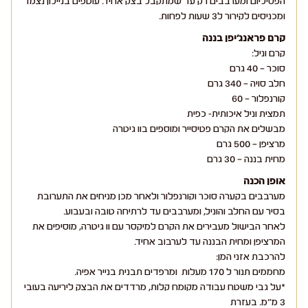
הפסיליום ומערבבים רק עד שמתקבל בצק אחיד. עוטפים בניילון נצמד
ומכניסים לקירור ל3 שעות לפחות.
קרם פראנג'יפן בננה
קרם וניל:
סוכר – 40 גרם
חלב סויה – 340 גרם
קורנפלור – 60
תמצית וניל איכותית- כפית
מבשלים את הקרם פטיסייר ומוספים בוו גיטרה
מרציפן – 500 גרם
מחית בננה – 30 גרם
אופן הכנה
מערבבים בקערה סוכר וקורנפלור ולאחר מכן מניחים את התערובת
בסיר עם החלב והוניל, ומערבבים עד לרתיחה טובה ובעבוע.
לאחר הבישול מעבירים את הקרם למיקסר עם וו גיטרה, מוסיפים את
המרציפן ומחית הבננה עד לערבוב אחיד.
להרכבת אזני המן:
מחממים תנור ל 170 מעלות ומרפדים תבנית בנייר אפיה.
*על גבי משטח עבודה מקומח קלות, מרדדים את הבצק ליריעה בעובי
3 מ״מ. בעזרת