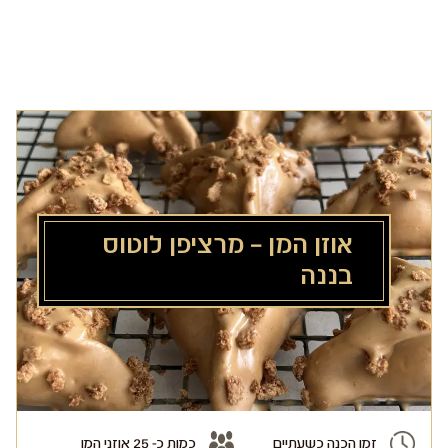
לג
תוכן
מרכזי
אוזן המן – מרציפן לוטוס
בננה
זמן הכנה כשעתיים
כמות כ- 25 אוזני המן