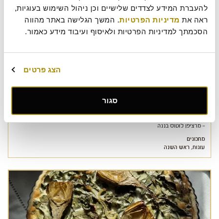
להעברת המידע לצדדים שלישיים וכן ניהול השימוש בעוגיות, 
ראה את 
מדיניות הפרטיות
. המשך הגלישה באתר מהווה 
הסכמתך למדיניות הפרטיות ולאיסוף ועיבוד מידע כאמור.
הצג פרטים
גאלט תפוחים ושקדים
מצרכים בצק עלים חמאה חומרים למלית תפוחים: 1 כוס (100 גר') קוביות תפוח ירוק
סגור
2 כפות (25 גר') חמאה 2 כפות (25 גר') סוכר חום דמררה חומרים לקרם שקדים 1/2
כוס(100 גר') חמאה 1/2 כוס (100 גר')סוכר 2 ביצים 1 כוס (100 גר') שקדים טחונים
1/4 כוס(60 גר') קמח כפית תמצית וניל אופן הכנה מרדדים … להמשיך לקרוא אוזן המן
– מרציפן לוטוס בננה
מתכונים
עוגות
,
ראש השנה