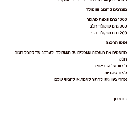
מצרכים לרוטב שוקולד
1000 גרם שמנת מתוקה
800 גרם שוקולד חלב
200 גרם שוקולד מריר
אופן ההכנה
מחממים את השמנת ושופכים על השוקולד ולערבב עד לקבל רוטב
חלק
למזוג על הבראוניז
לפזר סוכריות
אחרי צינון ניתן לחתוך למנות או להגיש שלם
בתאבון!