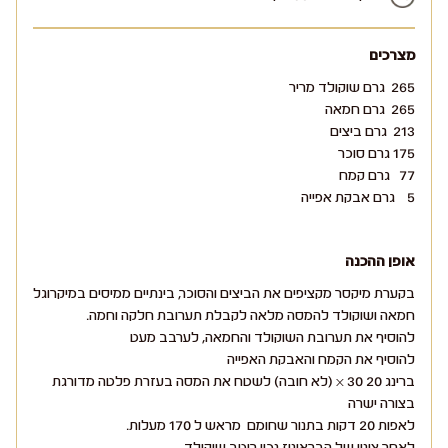
מצרכים
265 גרם שוקולד מריר
265 גרם חמאה
213 גרם ביצים
175 גרם סוכר
77 גרם קמח
5 גרם אבקת אפייה
אופן ההכנה
בקערת מיקסר מקציפים את הביצים והסוכר, בינתיים ממיסים במיקרוגל
חמאה ושוקולד להמסה מלאה לקבלת תערובת חלקה וחמה.
להוסיף את תערובת השוקולד והחמאה, לערבב מעט
להוסיף את הקמח והאבקת האפייה
ברינג 20 x 30 (לא חובה) לשטח את המסה בעזרת פלטה מדורגת
בצורה ישרה
לאפות 20 דקות בתנור שחומם מראש ל 170 מעלות.
לאחר צינון של הבראוניז נכין רוטב שוקולד.