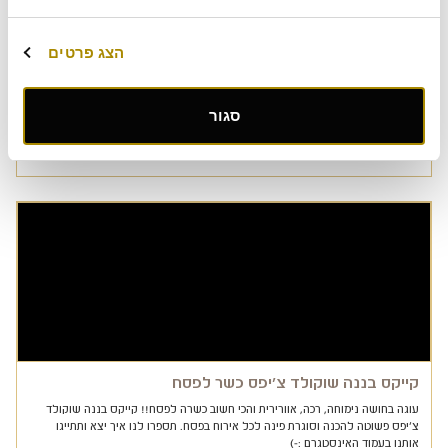
דבש מרציפן ופריחת הדרים
הצג פרטים
מתכון של עוגת דבש מרציפן הדרים זה בדיוק מה שאנחנו צריכים לשולחן החג - עוגת
דבש בשילוב מרציפן הדרים וקרמבל שקדים. שתבוא עלינו שנה טובה, שלווה ובעיקר
שקטה בתאבון
סגור
מתכונים
מתכון
,
עוגת דבש
,
ראש השנה
קייקס בננה שוקולד צ'יפס כשר לפסח
עוגה בחושה נימוחה, רכה, אוורירית והכי חשוב כשרה לפסח!! קייקס בננה שוקולד
צ'יפס פשוטה להכנה וסוגרת פינה לכל אירוח בפסח. תספרו לנו איך יצא ותתייגו
אותנו בעמוד האינסטגרם :-)