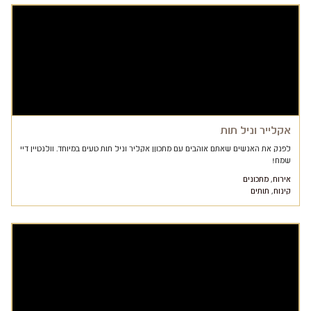
אקלייר וניל תות
לפנק את האנשים שאתם אוהבים עם מתכוןן אקליר וניל תות טעים במיוחד. וולנטיין דיי
שמח!
אירוח
,
מתכונים
קינוח
,
תותים