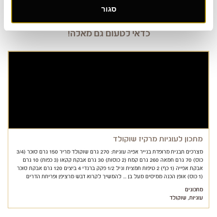
סגור
כדאי לטעום גם מאלה!
מתכון לעוגיות מרקיז שוקולד
מצרכים תבנית מרופדת בנייר אפיה עוגיות: 270 גרם שוקולד מריר 150 גרם סוכר (3/4
כוס) 70 גרם חמאה 260 גרם קמח (2 כוסות) 30 גרם אבקת קקאו (3 כפות) 10 גרם
אבקת אפייה (1 כף) 2 טיפות תמצית וניל 1/2 פקק ברנדי 4 ביצים 120 גרם אבקת סוכר
(1 כוס) אופן הכנה ממיסים מעל בן … להמשיך לקרוא דבש מרציפן ופריחת הדרים
מתכונים
עוגיות
,
שוקולד