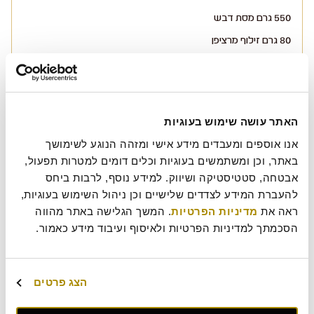
550 גרם מסת דבש
80 גרם זילוף מרציפן
60 גרם קרמבל
בתבנית אינגליש קייק משומנת, מעבירים את הבלילה ואופים בתנור
שחומם מראש על 170 מעלות כ45- 55 דקות
האתר עושה שימוש בעוגיות
אנו אוספים ומעבדים מידע אישי ומזהה הנוגע לשימושך 
באתר, וכן ומשתמשים בעוגיות וכלים דומים למטרות תפעול, 
בתאבון!
אבטחה, סטטיסטיקה ושיווק. למידע נוסף, לרבות ביחס 
להעברת המידע לצדדים שלישיים וכן ניהול השימוש בעוגיות, 
ראה את 
מדיניות הפרטיות
. המשך הגלישה באתר מהווה 
הסכמתך למדיניות הפרטיות ולאיסוף ועיבוד מידע כאמור.
הצג פרטים