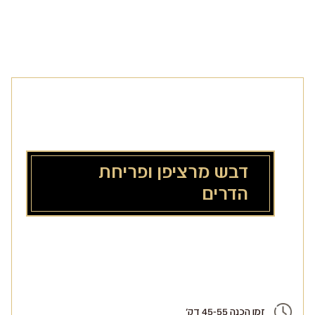
לג
תוכן
מרכזי
דבש מרציפן ופריחת
הדרים
זמן הכנה 45-55 דק'