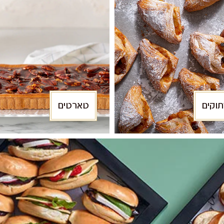
וקים
טארטים