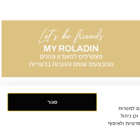
סגור
אנו אוספים ומעבדים מידע אישי ומזהה הנוגע לשימושך באתר, וכן ומשתמשים בעוגיות וכלים דומים למטרות 
תפעול, אבטחה, סטטיסטיקה ושיווק. למידע נוסף, לרבות ביחס להעברת המידע לצדדים שלישיים וכן ניהול 
. המשך הגלישה באתר מהווה הסכמתך למדיניות הפרטיות ולאיסוף 