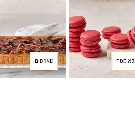
לא קמח
טארטים