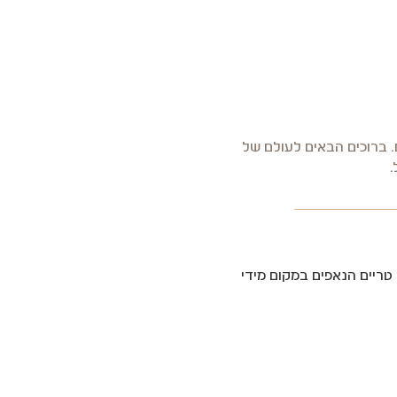
. ברוכים הבאים לעולם של
.
גוון ענק של יותר מ- 100 סוגי עוגות ומאפים טריים הנאפים במקום מידי