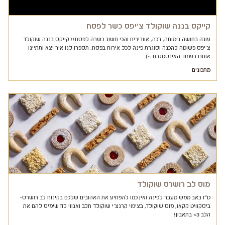
קייקס בננה שוקולד צ'יפס כשר לפסח
עוגה בחושה נימוחה, רכה, אוורירית והכי חשוב כשרה לפסח!! קייקס בננה שוקולד
צ'יפס פשוטה להכנה וסוגרת פינה לכל אירוח בפסח. תספרו לנו איך יצא ותתייגו
אותנו בעמוד האינסטגרם :-)
מתכונים
מוס לב רושרס שוקולד
ט"ו באב ממש מעבר לפינה ואין כמו להפתיע את האהובים שלכם בקינוח לב רושרס-
ביסקוויט קקאו, מוס שוקולד, בציפוי קרנצ'י שוקולד חלב ואגוזי לוז שימיס להם את
הלב 3> בתאבון!