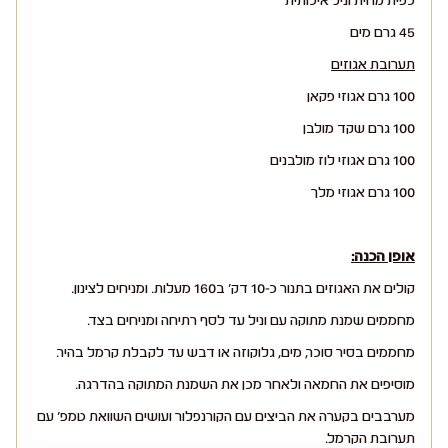
כפית מחית וניל איכותית
45 גרם מים
תערובת אגוזים
100 גרם אגוזי פקאן
100 גרם שקד מולבן
100 גרם אגוזי לוז מולבנים
100 גרם אגוזי מלך
אופן הכנה:
קולים את האגוזים בתנור כ-10 דק' ב160 מעלות. ומניחים לצינון.
מחממים שמנת מתוקה עם וניל עד לסף רתיחה ומניחים בצד.
מחממים בסיר סוכר, מים, גלוקוזה או דבש עד לקבלת קרמל בהיר.
מוסיפים את החמאה ולאחר מכן את השמנת המתוקה בהדרגה.
מערבבים בקערה את הביצים עם הקורנפלור ועושים השוואת טמפ' עם
תערובת הקרמל.