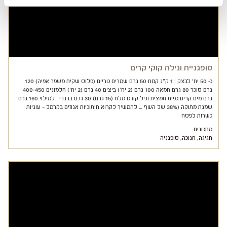
סופגניית ונילה קוקי קרים
כ- 50 יח' לבצק : 1 ק"ג קמח 50 גרם שמרים טריים (פלוס שקית משפר אפיה) 120
גרם סוכר 80 גרם חמאה 100 גרם (2 יח') ביצים 40 גרם (2 יח') חלמונים 400-450
גרם מים קרים כפית תמצית וניל קורט מלח (15 גרם) 30 גרם ברנדי למילוי 160 גרם
שמנת מתוקה (38% של השף … להמשיך לקרוא חיתוכיות אגוזים בקרמל – עוגיות
כשרות לפסח
מתכונים
חגיגה
,
חנוכה
,
סופגניה