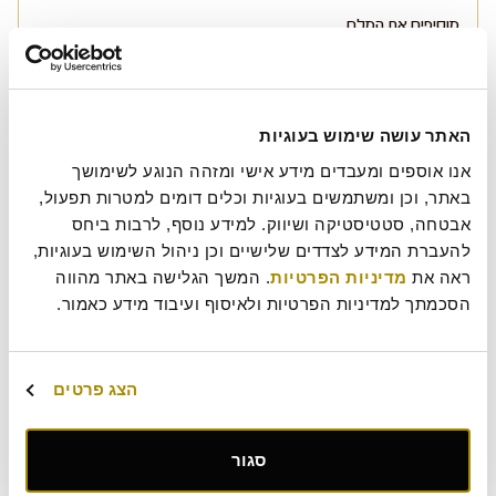
מוסיפים את המלח.
מוסיפים את תערובת הקרמל על האגוזים באופן שווה ומערבבים היטב.
מוזגים מעל הבצק הפריך ומשטחים.
מכניסים לאפייה – 25 דקות , 160 מעלות.
האתר עושה שימוש בעוגיות
מצננים בטמפ' החדר כ5 שעות, וחותכים לקוביות.
אנו אוספים ומעבדים מידע אישי ומזהה הנוגע לשימושך 
באתר, וכן ומשתמשים בעוגיות וכלים דומים למטרות תפעול, 
אבטחה, סטטיסטיקה ושיווק. למידע נוסף, לרבות ביחס 
להעברת המידע לצדדים שלישיים וכן ניהול השימוש בעוגיות, 
בתאבון!
ראה את 
מדיניות הפרטיות
. המשך הגלישה באתר מהווה 
הסכמתך למדיניות הפרטיות ולאיסוף ועיבוד מידע כאמור.
הצג פרטים
כדאי לטעום גם מאלה!
סגור