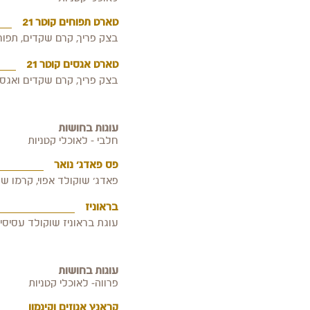
טארט תפוחים קוטר 21
בצק פריך, קרם שקדים, תפוחים וקרמבל שקדים100
טארט אגסים קוטר 21
בצק פריך, קרם שקדים ואגסים מקורמלים.950 גרם , מ
עוגות בחושות
חלבי - לאוכלי קטניות
פס פאדג' נואר
פאדג' שוקולד אפוי, קרמו שוקולד מריר וש
בראוניז
עוגת בראוניז שוקולד עסיסית 500 גרם, 9.8 ש"ח ל100 
עוגות בחושות
פרווה- לאוכלי קטניות
קראנץ אגוזים וקינמון