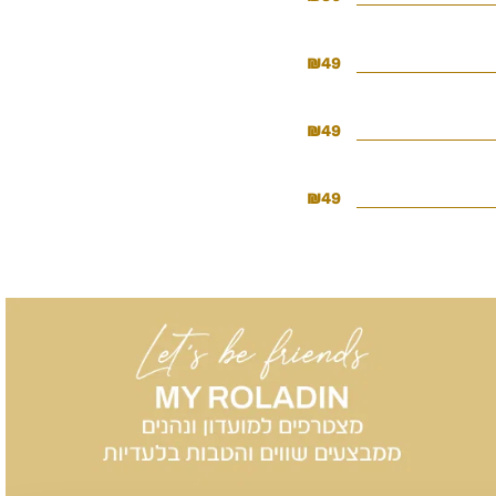
₪
49
₪
49
₪
49