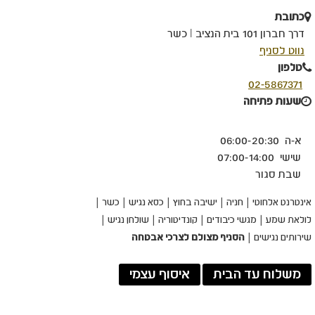
כתובת
דרך חברון 101 בית הנציב I כשר
קישור
נווט לסניף
לאתר
טלפון
חיצוני
02-5867371
-
שעות פתיחה
פתיחה
בחלון
א-ה 06:00-20:30
חדש
שישי 07:00-14:00
שבת סגור
אינטרנט אלחוטי
חניה
ישיבה בחוץ
כסא נגיש
כשר
לולאת שמע
מגשי כיבודים
קונדיטוריה
שולחן נגיש
שירותים נגישים
הסניף מצולם לצרכי אבטחה
משלוח עד הבית
איסוף עצמי