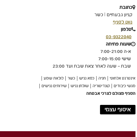
כתובת
קניון גבעתיים I כשר
קישור
נווט לסניף
לאתר
טלפון
חיצוני
03-9322040
-
שעות פתיחה
פתיחה
א-ה 7:00-21:00
בחלון
שישי 7:00-15:00
חדש
שבת – שעה לאחר צאת שבת ועד 23:00
אינטרנט אלחוטי
חניה
כסא נגיש
כשר
לולאת שמע
מגשי כיבודים
קונדיטוריה
שולחן נגיש
שירותים נגישים
הסניף מצולם לצרכי אבטחה
איסוף עצמי