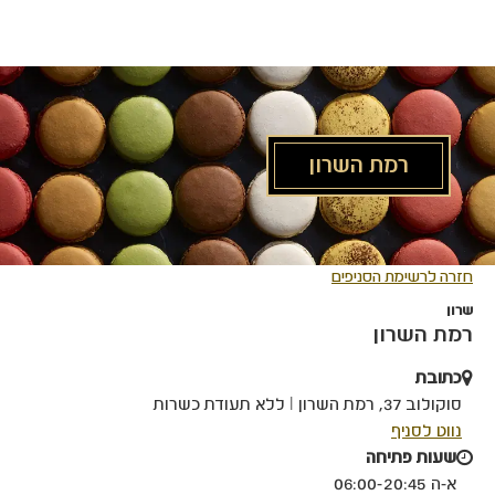
לג
תוכן
מרכזי
רמת השרון
חזרה לרשימת הסניפים
שרון
רמת השרון
כתובת
סוקולוב 37, רמת השרון I ללא תעודת כשרות
קישור
נווט לסניף
לאתר
שעות פתיחה
חיצוני
א-ה 06:00-20:45