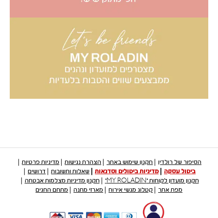
הסיפור של רולדין
תקנון שימוש באתר
הצהרת נגישות
מדיניות פרטיות
ביטול עסקה
מדיניות ביטולים וסדנאות
שאלות ותשובות
דרושים
תקנון מועדון לקוחות "MY ROLADIN"
תקנון מדיניות מצלמות אבטחה
מפת אתר
קטלוג מגשי אירוח
מארזי מתנה
מתחם החגים