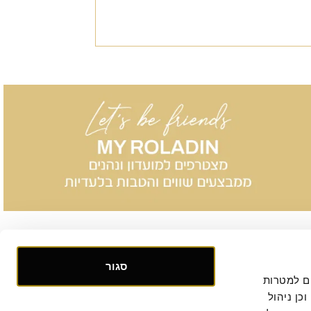
סגור
אנו אוספים ומעבדים מידע אישי ומזהה הנוגע לשימושך באתר, וכן ומשתמשים בעוגיות וכלים דומים למטרות 
תפעול, אבטחה, סטטיסטיקה ושיווק. למידע נוסף, לרבות ביחס להעברת המידע לצדדים שלישיים וכן ניהול 