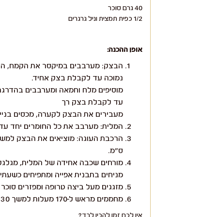
40 גרם סוכר
1/2 כפית תמצית וניל גרגרים
אופן ההכנה:
הבצק: מערבבים במיקסר את הקמח, הסוכ
נמוכה עד לקבלת בצק אחיד.
עד לקבלת בצק רך
מעבירים את הבצק לקערה, מכסים בנייל
המלית: מערבב את כל החומרים יחד עד
ס״מ.
מורחים שכבה אחידה של המלית, מגלגלי
מניחים בתבנית אפייה ומתפיחים כשעתיים בסב
מזגגים מעל ביצה טרופה ומפזרים סוכר ג
מחממים מראש ל-170 מעלות למשך 20-30 דקות. מוציאים, מצננים ובוזקים מעל אבקת סוכר.
אין לכם זמן להכין לבד?