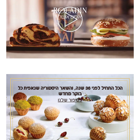
טארט פרג
₪
75
חלבי
הוסף לסל
הכל התחיל לפני 36 שנה, והשאר היסטוריה שנאפית כל
בוקר מחדש
לסיפור שלנו