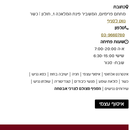
כתובת
מתחם פרימיום, המשביר פינת המלאכה 1, חולון I כשר
קישור
נווט לסניף
לאתר
טלפון
חיצוני
03-9660780
-
שעות פתיחה
פתיחה
א-ה 7:00-20:00
בחלון
שישי 6:30-15:00
חדש
שבת- סגור
אינטרנט אלחוטי
איסוף עצמי
חניה
ישיבה בחוץ
כסא נגיש
כשר
לולאת שמע
מגשי כיבודים
קונדיטוריה
שולחן נגיש
שירותים נגישים
הסניף מצולם לצרכי אבטחה
איסוף עצמי