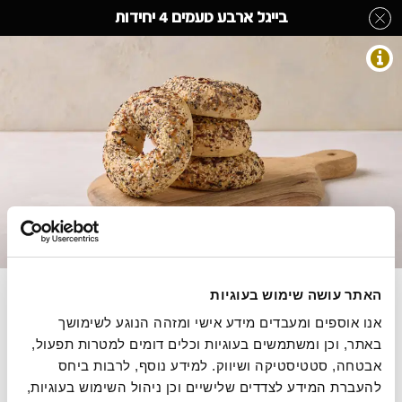
לג
בייגל ארבע טעמים 4 יחידות
תוכן
מרכזי
משפחת לחם
מעבר
מעבר
דף הבית
»
בחר קטגוריה מהתפריט
»
משפחת לחם
»
בייגל ארבע טעמים 4
לפרטי
לתפריט
יחידות
המוצר
הקטגוריות
התמונות להמחשה בלבד
בייגל לבן מצופה בבצל יבש, שומשום, פרג וקצח
האתר עושה שימוש בעוגיות
משקל 420 גרם, מחיר ל 100 גרם 6.90 ש"ח .
אנו אוספים ומעבדים מידע אישי ומזהה הנוגע לשימושך 
באתר, וכן ומשתמשים בעוגיות וכלים דומים למטרות תפעול, 
אבטחה, סטטיסטיקה ושיווק. למידע נוסף, לרבות ביחס 
כשר פרווה
להעברת המידע לצדדים שלישיים וכן ניהול השימוש בעוגיות, 