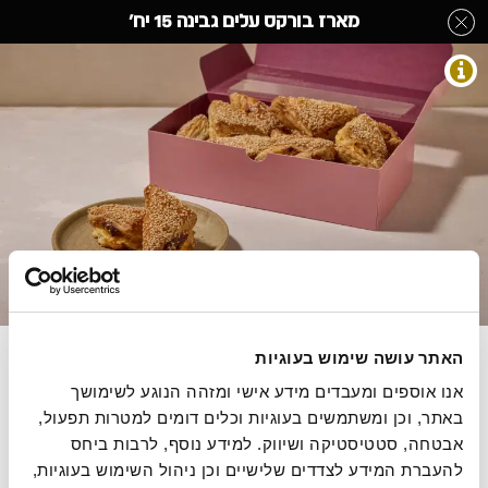
לג
מארז בורקס עלים גבינה 15 יח'
תוכן
מרכזי
מאפים מלוחים
מעבר
מעבר
דף הבית
»
בחר קטגוריה מהתפריט
»
מאפים מלוחים
»
מארז בורקס עלים גבינה
לפרטי
לתפריט
15 יח'
המוצר
הקטגוריות
התמונות להמחשה בלבד
בורקס מבצק עלים במילוי גבינות
האתר עושה שימוש בעוגיות
אנו אוספים ומעבדים מידע אישי ומזהה הנוגע לשימושך 
495 גרם, 12.12 ש"ח ל100 גרם
באתר, וכן ומשתמשים בעוגיות וכלים דומים למטרות תפעול, 
אבטחה, סטטיסטיקה ושיווק. למידע נוסף, לרבות ביחס 
להעברת המידע לצדדים שלישיים וכן ניהול השימוש בעוגיות, 