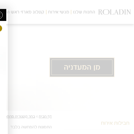
לג
תוכן
החנות שלנו
מגשי אירוח
קטלוג מארזי ראש השנה
מרכזי
מן המעדניה
מעבר
מעבר
דף הבית
»
בחר קטגוריה מהתפריט
לפרטי
לתפריט
חבילות אירוח
המוצר
הקטגוריות
התמונות להמחשה בלבד