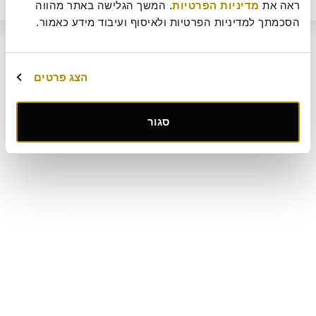
153
₪
ראה את 
מדיניות הפרטיות
. המשך הגלישה באתר מהווה 
ביטול עסקה
מדיניות ביטולים וסדנאות
שאלות ותשובות
דרושים
תקנון מועדון לקוחות "MY ROLADIN"
תקנון מדיניות מצלמות אבטחה
הסכמתך למדיניות הפרטיות ולאיסוף ועיבוד מידע כאמור.
מפת אתר
קטלוג מגשי אירוח
מארזי מתנה
מתחם החגים
הצג פרטים
קישור
סגור
לאתר
חיצוני
-
פתיחה
בחלון
חדש