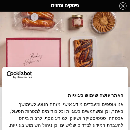
לג
פינוקים ונהנים
תוכן
מרכזי
חבילות אירוח
מעבר
מעבר
דף הבית
»
בחר קטגוריה מהתפריט
»
מארזי מתנה
»
פינוקים ונהנים
לפרטי
לתפריט
המוצר
הקטגוריות
התמונות להמחשה בלבד
המארז כולל: עוגיות, עוגת קראנץ, ממרח ומארז משפחת
האתר עושה שימוש בעוגיות
לחם.
אנו אוספים ומעבדים מידע אישי ומזהה הנוגע לשימושך 
באתר, וכן ומשתמשים בעוגיות וכלים דומים למטרות תפעול, 
אבטחה, סטטיסטיקה ושיווק. למידע נוסף, לרבות ביחס 
מחיר
להעברת המידע לצדדים שלישיים וכן ניהול השימוש בעוגיות, 
הוסף לסל
הסיפור של רולדין
תקנון שימוש באתר
הצהרת נגישות
מדיניות פרטיות