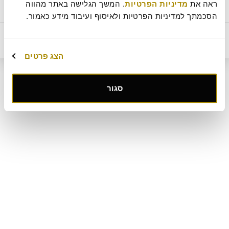
ראה את 
מדיניות הפרטיות
. המשך הגלישה באתר מהווה 
חלבי
ביטול עסקה
מדיניות ביטולים וסדנאות
שאלות ותשובות
דרושים
תקנון מועדון לקוחות "MY ROLADIN"
תקנון מדיניות מצלמות אבטחה
הסכמתך למדיניות הפרטיות ולאיסוף ועיבוד מידע כאמור.
מפת אתר
קטלוג מגשי אירוח
מארזי מתנה
מתחם החגים
מחיר
הוסף לסל
56
₪
הצג פרטים
קישור
סגור
לאתר
חיצוני
-
פתיחה
בחלון
חדש