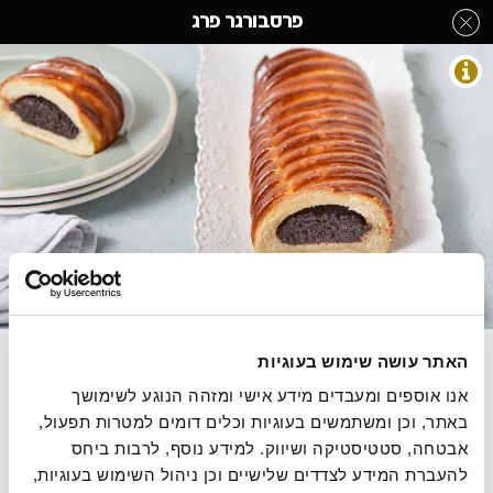
לג
פרסבורגר פרג
תוכן
מרכזי
עוגות שמרים
מעבר
מעבר
דף הבית
»
בחר קטגוריה מהתפריט
»
עוגות שמרים
»
פרסבורגר פרג
לפרטי
לתפריט
המוצר
הקטגוריות
התמונות להמחשה בלבד
בצק פריך שמרים במילוי פרג
האתר עושה שימוש בעוגיות
אנו אוספים ומעבדים מידע אישי ומזהה הנוגע לשימושך 
570 גרם, מחיר ל100 גרם 9.82 ש"ח
באתר, וכן ומשתמשים בעוגיות וכלים דומים למטרות תפעול, 
אבטחה, סטטיסטיקה ושיווק. למידע נוסף, לרבות ביחס 
להעברת המידע לצדדים שלישיים וכן ניהול השימוש בעוגיות, 
הסיפור של רולדין
תקנון שימוש באתר
הצהרת נגישות
מדיניות פרטיות