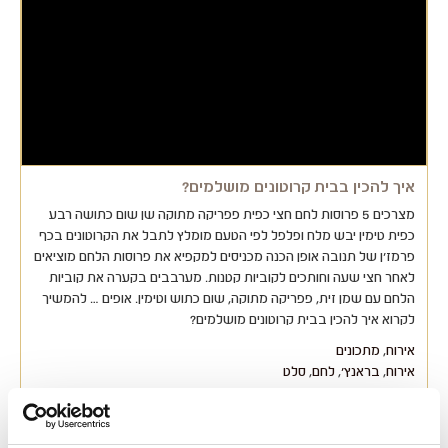
איך להכין בבית קרוטונים מושלמים?
מצרכים 5 פרוסות לחם חצי כפית פפריקה מתוקה שן שום כתושה רבע
כפית טימין יבש מלח ופלפל לפי הטעם מומלץ לתבל את הקרוטונים בכף
פרמז'ן של תנובה אופן הכנה מכניסים למקפיא את פרוסות הלחם מוציאים
לאחר חצי שעה וחותכים לקוביות קטנות. מערבבים בקערה את קוביות
הלחם עם שמן זית, פפריקה מתוקה, שום כתוש וטימין. אופים … להמשיך
לקרוא איך להכין בבית קרוטונים מושלמים?
אירוח
,
מתכונים
אירוח
,
בראנץ'
,
לחם
,
סלט