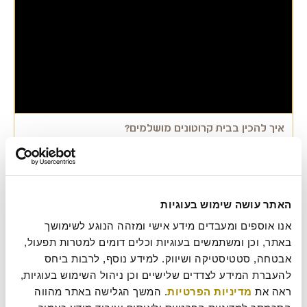
איך להכין בבית קרוטונים מושלמים?
מצרכים 5 פרוסות לחם חצי כפית פפריקה מתוקה שן שום כתושה רבע
כפית טימין יבש מלח ופלפל לפי הטעם מומלץ לתבל את הקרוטונים בכף
פרמז'ן של תנובה אופן הכנה מכניסים למקפיא את פרוסות הלחם מוציאים
לאחר חצי שעה וחותכים לקוביות קטנות. מערבבים בקערה את קוביות
הלחם עם שמן זית, פפריקה מתוקה, שום כתוש וטימין. אופים … להמשיך
האתר עושה שימוש בעוגיות
לקרוא איך להכין בבית קרוטונים מושלמים?
אנו אוספים ומעבדים מידע אישי ומזהה הנוגע לשימושך 
אירוח
,
מתכונים
באתר, וכן ומשתמשים בעוגיות וכלים דומים למטרות תפעול, 
אירוח
,
בראנץ'
,
לחם
,
סלט
אבטחה, סטטיסטיקה ושיווק. למידע נוסף, לרבות ביחס 
להעברת המידע לצדדים שלישיים וכן ניהול השימוש בעוגיות, 
ראה את 
מדיניות הפרטיות
. המשך הגלישה באתר מהווה 