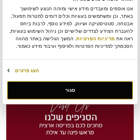
אנו אוספים ומעבדים מידע אישי ומזהה הנוגע לשימושך 
באתר, וכן ומשתמשים בעוגיות וכלים דומים למטרות תפעול, 
אבטחה, סטטיסטיקה ושיווק. למידע נוסף, לרבות ביחס 
להעברת המידע לצדדים שלישיים וכן ניהול השימוש בעוגיות, 
בריוש שוקולד
ראה את 
מדיניות הפרטיות
. המשך הגלישה באתר מהווה 
מתכון לבריוש שוקולד אוויריר מתוק וכזה שאי אפשר להפסיק לאכול
הסכמתך למדיניות הפרטיות ולאיסוף ועיבוד מידע כאמור.
בתאבון!
מתכונים
בראנץ'
,
מתוקים
,
מתכון
,
שוקולד
הצג פרטים
סגור