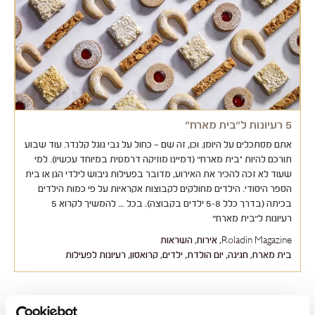
5 רעיונות ל"בית מארח"
אתם מסתכלים על היומן. וכן, זה שם – כחול על גבי גוגל קלנדר. עוד שבוע
תורכם להיות "בית מארח" (דמיינו מוזיקה דרמטית במיוחד עכשיו). למי
שעוד לא זכה להכיר את האירוע, מדובר בפעילות גיבוש לילדי הגן או בית
הספר היסודי. הילדים מחולקים לקבוצות אקראיות על פי כמות הילדים
בכיתה (בדרך כלל 5-8 ילדים בקבוצה). בכל … להמשיך לקרוא 5
רעיונות ל"בית מארח"
Roladin Magazine
,
אירוח
,
השראות
בית מארח
,
חגיגה
,
יום הולדת
,
ילדים
,
קרואסון
,
רעיונות לפעילות