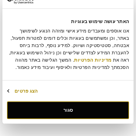
האתר עושה שימוש בעוגיות
אנו אוספים ומעבדים מידע אישי ומזהה הנוגע לשימושך 
באתר, וכן ומשתמשים בעוגיות וכלים דומים למטרות תפעול, 
אבטחה, סטטיסטיקה ושיווק. למידע נוסף, לרבות ביחס 
להעברת המידע לצדדים שלישיים וכן ניהול השימוש בעוגיות, 
את יום הקרואסון – חוגגים עם מתכון!
ראה את 
מדיניות הפרטיות
. המשך הגלישה באתר מהווה 
האוסטרים והצרפתים מתווכחים עד היום על מקור המאפה העל זמני הזה.
הסכמתך למדיניות הפרטיות ולאיסוף ועיבוד מידע כאמור.
הוא מושלם עם הקפה של הבוקר אבל גם מנחם אותנו בצורה מדויקת
בתשוקה למתוק של אחה"צ ובגדול – קשה מאוד להגיד לו "לא". לכבוד
יום הקרואסון, החלטנו לגלות לכם את סודות האפייה של הקרואסונים שלנו
הצג פרטים
כדי שתוכלו להרשים את האורחים (וגם את עצמכם!) עם ניחוחות אפייה
מושלמים בבית.
אירוח
,
מתכונים
סגור
השראה
,
חגיגה
,
מתכון
,
קרואסון