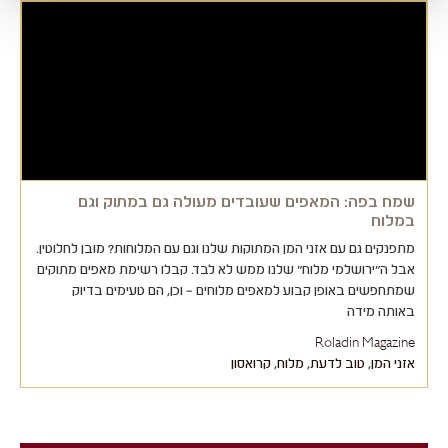
שמח בפה: המאפים שעובדים מעולה גם במתוק וגם
במלוח
מתפנקים גם עם אזני המן המתוקות שלנו וגם עם המלוחות? מובן לחלוטין.
אבל ה"ירושלמי מלוח" שלנו ממש לא לבד. קבלו רשימת מאפים מתוקים
שמתחפשים באופן קבוע למאפים מלוחים – וכן, הם טעימים בדיוק
באותה מידה
Roladin Magazine
אזני המן
,
טוב לדעת
,
מלוח
,
קרואסון