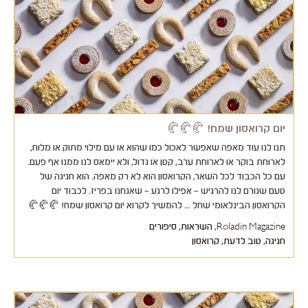
יום קרואסון שמח! 🥐🥐🥐
תנו לנו עוד מאפה שאפשר לאכול כמו שהוא או עם מילוי מתוק או מלוח,
לארוחת בוקר או לארוחת ערב, קטן או גדול, ולא יימאס לנו ממנו אף פעם.
עם כל הכבוד לכל השאר, הקרואסון הוא לא רק מאפה. הוא חגיגה של
טעם שגורם לנו להרגיש – אפילו לרגע – שאנחנו בפריז. לכבוד יום
הקרואסון הבינלאומי שחל … להמשיך לקרוא יום קרואסון שמח! 🥐🥐🥐
Roladin Magazine
,
השראות
,
סיפורים
חגיגה
,
טוב לדעת
,
קרואסון