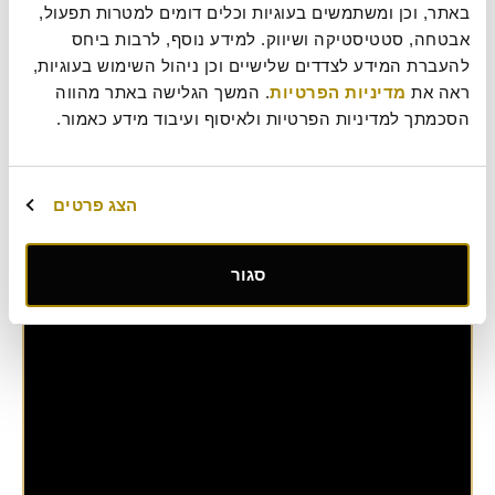
באתר, וכן ומשתמשים בעוגיות וכלים דומים למטרות תפעול, 
חגיגה בלבן: כל מה שצריך בשביל ארוחת השבועות
אבטחה, סטטיסטיקה ושיווק. למידע נוסף, לרבות ביחס 
המושלמת
להעברת המידע לצדדים שלישיים וכן ניהול השימוש בעוגיות, 
אם בראש השנה ובליל הסדר אנו כפופים לאילוצים ולמאכלים שונים,
ראה את 
מדיניות הפרטיות
. המשך הגלישה באתר מהווה 
לארוחת שבועות יש רק כלל מנחה אחד: גבינות, והרבה. ואם כבר יד
הסכמתך למדיניות הפרטיות ולאיסוף ועיבוד מידע כאמור.
חופשית, זה הזמן לקשט, לגוון והכי כיף: להתנסות במטעמים ובטעמים
חדשים
אירוח
,
השראות
הצג פרטים
בראנץ'
,
גבינה
,
שבועות
סגור