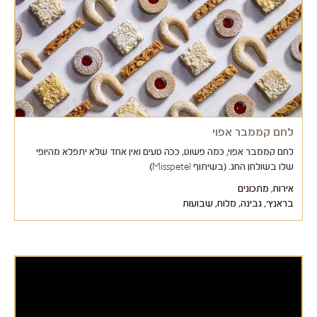
לחם קממבר אפוי
לחם קממבר אפוי, כמה פשוט, ככה טעים ואין אחד שלא יתפלא מהיופי
שלו בשולחן החג. (בשיתוף Misspetel)
אירוח
,
מתכונים
בראנץ'
,
גבינה
,
מלוח
,
שבועות