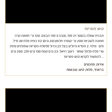
קיש פטריות
תבנית עגולה בקוטר 21 סמ', וגובה 3 סמ' הבצק: 120 גר' חמאה קרה
חתוכה לקוביות 200 גר' קמח 1 חלמון (20 גרם) 1/2 כפית מלח 30 מ"ל
מים מילוי: 2 תפו"א גדולים בצל לבן גדול סלסלת פטריות שמפיניון טימין
טרי מלח פלפל שחור רוטב רויאל: 23 גרם קמח 130 גרם חלב 200 גרם
… להמשיך לקרוא קיש פטריות
אירוח
,
מתכונים
בראנץ'
,
מלוח
,
קיש
,
שבועות