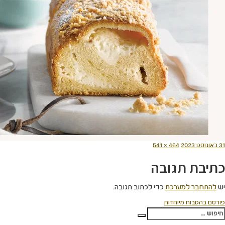
ורסם
מסך
31 באוגוסט 2023
464 × 541
תאריך
מלא
כתיבת תגובה
יש
להתחבר למערכת
כדי לכתוב תגובה.
יווט
פורסם ב
הטבות מיוחדות
פש:
חיפוש