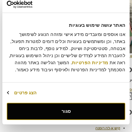
האתר עושה שימוש בעוגיות
אנו אוספים ומעבדים מידע אישי ומזהה הנוגע לשימושך 
באתר, וכן ומשתמשים בעוגיות וכלים דומים למטרות תפעול, 
אבטחה, סטטיסטיקה ושיווק. למידע נוסף, לרבות ביחס 
ורסם
מסך
להעברת המידע לצדדים שלישיים וכן ניהול השימוש בעוגיות, 
14 במרץ 2024
300 × 500
תאריך
מלא
ראה את 
מדיניות הפרטיות
. המשך הגלישה באתר מהווה 
כתיבת תגובה
הסכמתך למדיניות הפרטיות ולאיסוף ועיבוד מידע כאמור.
יש
להתחבר למערכת
כדי לכתוב תגובה.
יווט
פורסם ב
יומולדת
הצג פרטים
פש:
חיפוש
פוסטים אחרונים
סגור
עוגת קראק פאי
קיש א-לה רומנה