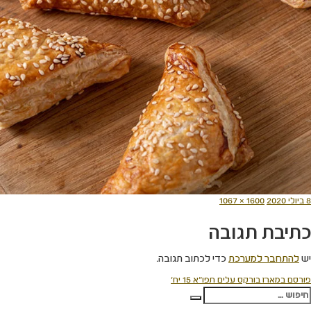
ורסם
מסך
8 ביולי 2020
1600 × 1067
תאריך
מלא
כתיבת תגובה
יש
להתחבר למערכת
כדי לכתוב תגובה.
יווט
פורסם ב
מארז בורקס עלים תפו"א 15 יח'
פש:
חיפוש